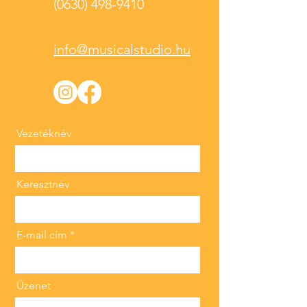
(0630) 498-9410
info@musicalstudio.hu
Vezetéknév
Keresztnév
E-mail cím
Üzenet