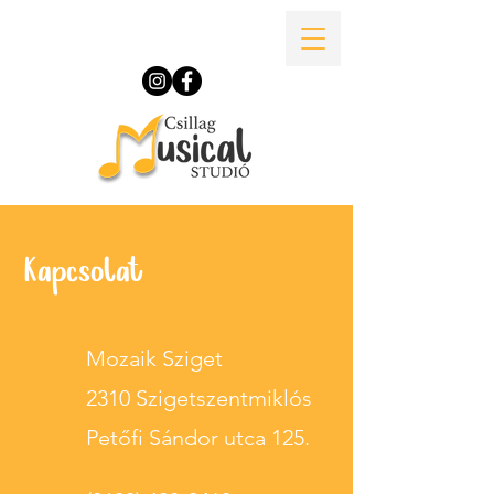
Kapcsolat
Mozaik Sziget
2310 Szigetszentmiklós
Petőfi Sándor utca 125.